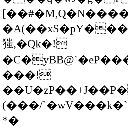
[��#�M,Q�N�����d"�
�A(��x$�pY��
㺈,�Qk�!
�C�yBB@`�eP�
���!

��U�zP��+J��P
(���/`�wV���k
*�