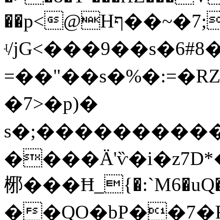
��p<@H߾;7�~��ףeu�u����~�
ʵ/jG<��� 9��s�6
=��"��s�%�:=�RZ
�7>�p )�
s�;�����������
����Ä'ѷ�i�z7D
㭨���Ħ_{�:`M6�uQ�
��QO�bP��7�