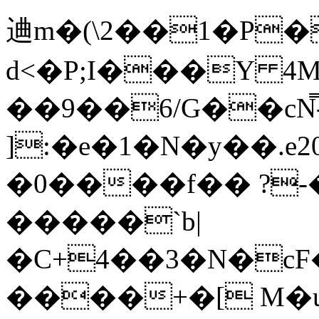
䢗m�(\2��1�P
d<�P;I���Y 4Mh
��9��6/G��cN̿
]:�e�1�N�y��.e
�0����f�� ?-
�����`b|
�C+4��3�N�cF
����+�[ M�u